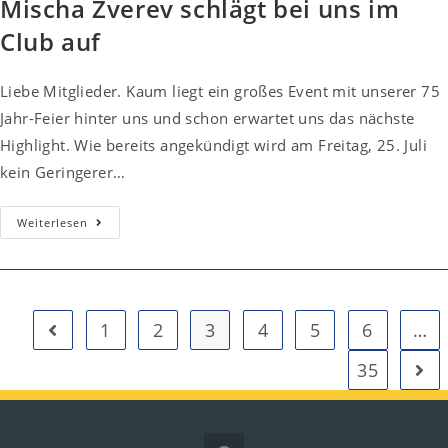
Mischa Zverev schlägt bei uns im
Club auf
Liebe Mitglieder. Kaum liegt ein großes Event mit unserer 75
Jahr-Feier hinter uns und schon erwartet uns das nächste
Highlight. Wie bereits angekündigt wird am Freitag, 25. Juli
kein Geringerer…
Mischa
Weiterlesen
Zverev
Schlägt
Bei
Uns
Im
Club
Auf
1
2
3
4
5
6
…
Gehe zur vorherigen Seite
35
Gehe