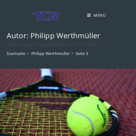
Zum
Inhalt
MENÜ
springen
Autor:
Philipp Werthmüller
Dieser Autor hat geschrieben 103 Artikel
Startseite
>
Philipp Werthmüller
>
Seite 3