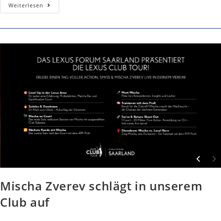
Mischa
Weiterlesen
Zverev
Schlägt
Bei
Uns
Im
Club
Auf
Mischa Zverev schlägt in unserem
Club auf