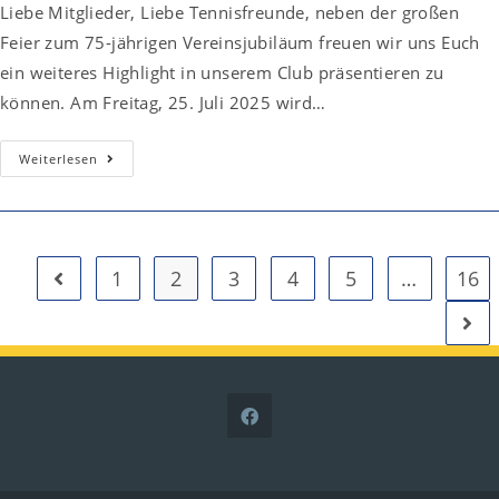
Liebe Mitglieder, Liebe Tennisfreunde, neben der großen
Feier zum 75-jährigen Vereinsjubiläum freuen wir uns Euch
ein weiteres Highlight in unserem Club präsentieren zu
können. Am Freitag, 25. Juli 2025 wird…
Mischa
Weiterlesen
Zverev
Schlägt
In
Unserem
Club
Auf
1
2
3
4
5
…
16
Gehe zur vorherigen Seite
Gehe