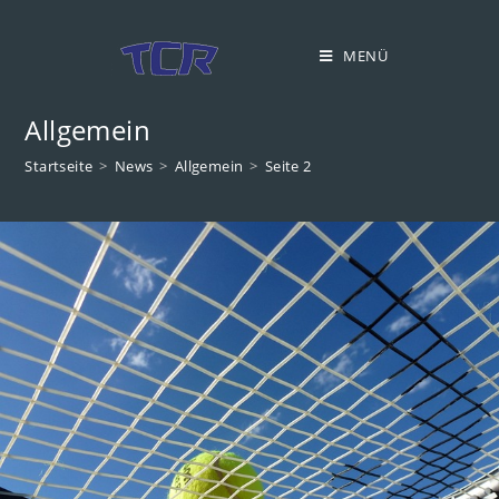
Zum
Inhalt
MENÜ
springen
Allgemein
Startseite
>
News
>
Allgemein
>
Seite 2