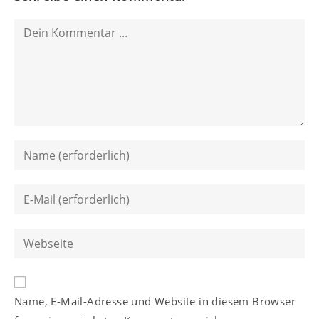
Kommentieren
Gib
deinen
Namen
Gib
oder
deine
Benutzernamen
E-
Gib
zum
Mail-
deine
Kommentieren
Adresse
Website-
ein
zum
A
URL
Kommentieren
Name, E-Mail-Adresse und Website in diesem Browser
l
ein
ein