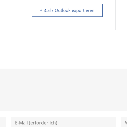
+ iCal / Outlook exportieren
Gib
Gi