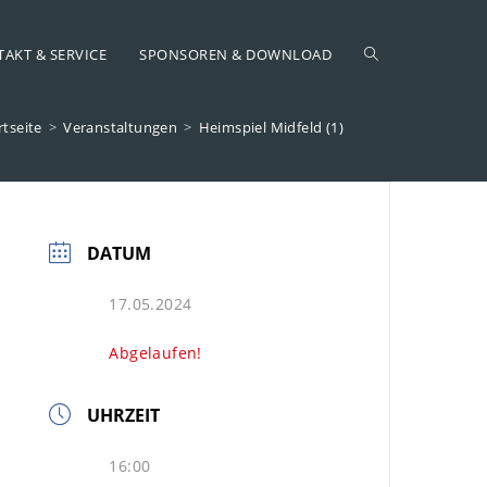
AKT & SERVICE
SPONSOREN & DOWNLOAD
rtseite
>
Veranstaltungen
>
Heimspiel Midfeld (1)
DATUM
17.05.2024
Abgelaufen!
UHRZEIT
16:00