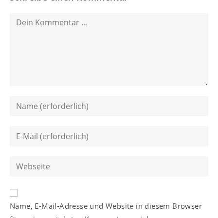
Kommentieren
Gib
deinen
Namen
Gib
oder
deine
Benutzernamen
E-
Gib
zum
Mail-
deine
Kommentieren
Adresse
Website-
ein
zum
A
URL
Kommentieren
Name, E-Mail-Adresse und Website in diesem Browser
l
ein
ein