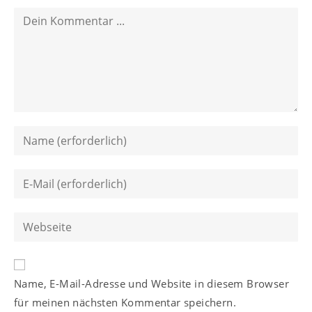
Kommentieren
Gib
deinen
Namen
Gib
oder
deine
Benutzernamen
E-
Gib
zum
Mail-
deine
Kommentieren
Adresse
Website-
ein
zum
A
URL
Kommentieren
Name, E-Mail-Adresse und Website in diesem Browser
l
ein
ein
für meinen nächsten Kommentar speichern.
t
(optional)