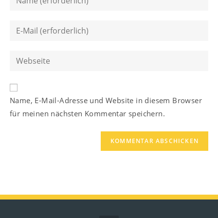
deinen
Namen
Gib
oder
deine
Benutzernamen
E-
Gib
zum
Mail-
deine
Kommentieren
Adresse
Website-
ein
zum
A
URL
Kommentieren
Name, E-Mail-Adresse und Website in diesem Browser
l
ein
ein
für meinen nächsten Kommentar speichern.
t
(optional)
e
r
n
a
t
i
v